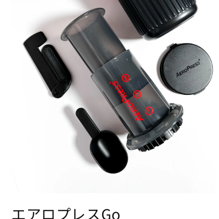
モ
ー
エアロプレスGo
ダ