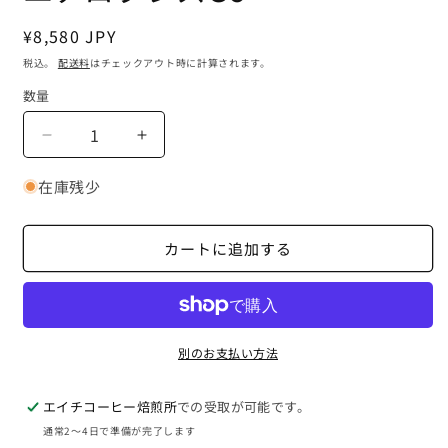
ル
で
通
¥8,580 JPY
メ
常
デ
税込。
配送料
はチェックアウト時に計算されます。
価
ィ
数量
ア
格
(1)
を
エ
エ
開
ア
ア
く
在庫残少
ロ
ロ
プ
プ
レ
レ
カートに追加する
ス
ス
Go
Go
の
の
数
数
別のお支払い方法
量
量
を
を
減
増
エイチコーヒー焙煎所
での受取が可能です。
ら
や
通常2〜4日で準備が完了します