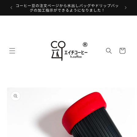
コンテ
コーヒー豆の注文ページから水出しバッグやドリップバッ
コーヒー
ンツに
グの加工指示ができるようになりました！
進む
カ
ー
ト
商品情
報にス
キップ