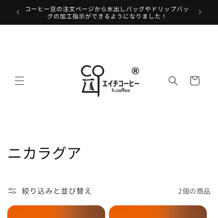
コンテ
コーヒー豆の注文ページから水出しバッグやドリップバッ
コーヒー
ンツに
グの加工指示ができるようになりました！
進む
カ
ー
ト
コ
ニカラグア
レ
ク
絞り込みと並び替え
2個の商品
シ