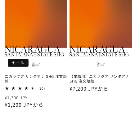
ョ
ン
:
セール
ニカラグア サンタアナ SHG 注文焙
【業務用】ニカラグア サンタアナ
煎
SHG 注文焙煎
通
¥7,200 JPYから
10
(10)
レ
常
通
セ
ビ
¥1,300 JPY
ュ
価
常
¥1,200 JPYから
ー
ー
格
数
価
ル
の
格
価
合
計
格