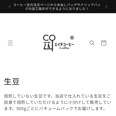
コンテ
コーヒー豆の注文ページから水出しバッグやドリップバッ
コーヒー
ンツに
グの加工指示ができるようになりました！
進む
カ
ー
ト
コ
生豆
レ
焙煎していない生豆です。当店で仕入れている生豆をご
ク
自身で焙煎していただけるように小分けして販売してい
ます。500gごとにバキュームパックでお届けします。
シ